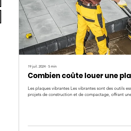
19 juil. 2024
∙
5
min
Combien coûte louer une pl
Les plaques vibrantes Les vibrantes sont des outils ess
projets de construction et de compactage, offrant une