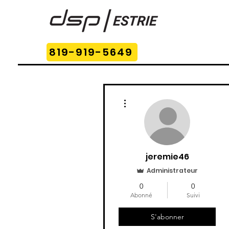
819-919-5649
Plus d'actions
jeremie46
Administrateur
0
0
Abonné
Suivi
S'abonner