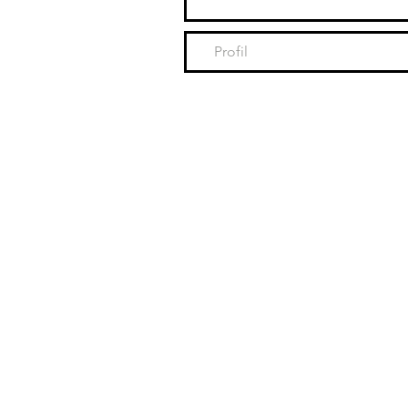
Profil