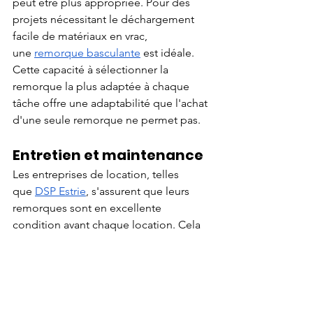
peut être plus appropriée. Pour des 
projets nécessitant le déchargement 
facile de matériaux en vrac, 
une
remorque basculante
 est idéale. 
Cette capacité à sélectionner la 
remorque la plus adaptée à chaque 
tâche offre une adaptabilité que l'achat 
d'une seule remorque ne permet pas.
Entretien et maintenance
Les entreprises de location, telles 
que
DSP Estrie
, s'assurent que leurs 
remorques sont en excellente 
condition avant chaque location. Cela 
signifie que vous n'avez pas à vous 
soucier de l'entretien régulier, des 
réparations, ou de la dépréciation de 
l'équipement. Les coûts et les 
responsabilités associés à la 